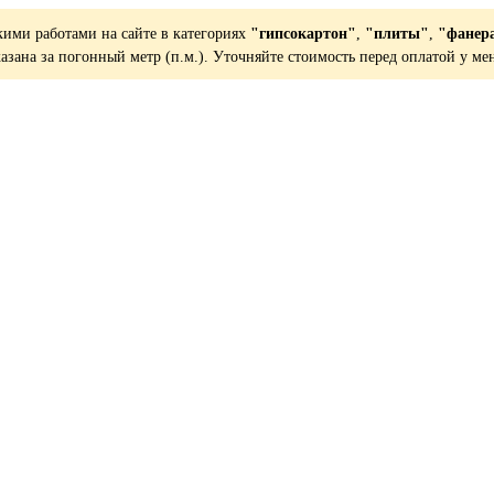
кими работами на сайте в категориях
"гипсокартон"
,
"плиты"
,
"фанер
казана за погонный метр (п.м.). Уточняйте стоимость перед оплатой у ме