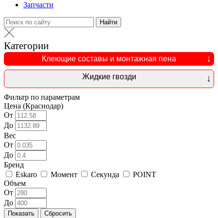
Запчасти
Найти
Категории
Клеющие составы и монтажная пена
Жидкие гвозди
Фильтр по параметрам
Цена (Краснодар)
От
До
Вес
От
До
Бренд
Eskaro
Момент
Секунда
POINT
Объем
От
До