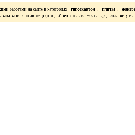
кими работами на сайте в категориях
"гипсокартон"
,
"плиты"
,
"фанер
казана за погонный метр (п.м.). Уточняйте стоимость перед оплатой у ме