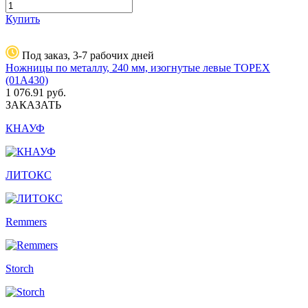
Купить
Под заказ, 3-7 рабочих дней
Ножницы по металлу, 240 мм, изогнутые левые TOPEX
(01A430)
1 076.91
руб.
ЗАКАЗАТЬ
КНАУФ
ЛИТОКС
Remmers
Storch