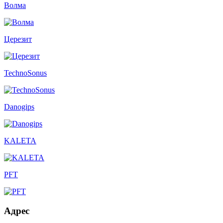
Волма
Церезит
TechnoSonus
Danogips
KALETA
PFT
Адрес