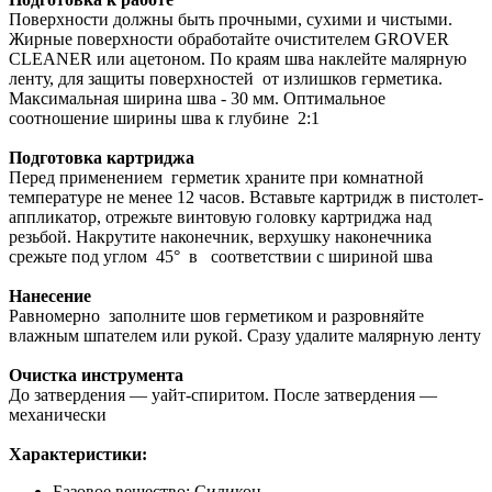
Поверхности должны быть прочными, сухими и чистыми.
Жирные поверхности обработайте очистителем GROVER
CLEANER или ацетоном. По краям шва наклейте малярную
ленту, для защиты поверхностей от излишков герметика.
Максимальная ширина шва - 30 мм. Оптимальное
соотношение ширины шва к глубине 2:1
Подготовка картриджа
Перед применением герметик храните при комнатной
температуре не менее 12 часов. Вставьте картридж в пистолет-
аппликатор, отрежьте винтовую головку картриджа над
резьбой. Накрутите наконечник, верхушку наконечника
срежьте под углом 45° в соответствии с шириной шва
Нанесение
Равномерно заполните шов герметиком и разровняйте
влажным шпателем или рукой. Сразу удалите малярную ленту
Очистка инструмента
До затвердения — уайт-спиритом. После затвердения —
механически
Характеристики:
Базовое вещество: Силикон