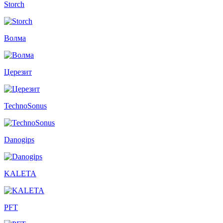
Storch
Волма
Церезит
TechnoSonus
Danogips
KALETA
PFT