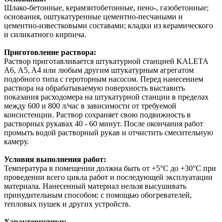
Шлако-бетонные, керамзитобетонные, пено-, газобетонные;
основания, оштукатуренные цементно-песчаными и
цементно-известковыми составами; кладки из керамического
и силикатного кирпича.
Приготовление раствора:
Раствор приготавливается штукатурной станцией KALETA
А6, A5, A4 или любым другим штукатурным агрегатом
подобного типа с героторным насосом. Перед нанесением
раствора на обрабатываемую поверхность выставить
показания расходомера на штукатурной станции в пределах
между 600 и 800 л/час в зависимости от требуемой
консистенции. Раствор сохраняет свою подвижность в
растворных рукавах 40 - 60 минут. После окончания работ
промыть водой растворный рукав и отчистить смесительную
камеру.
Условия выполнения работ:
Температура в помещении должна быть от +5°С до +30°С при
проведении всего цикла работ и последующей эксплуатации
материала. Нанесенный материал нельзя высушивать
принудительным способом: с помощью обогревателей,
тепловых пушек и других устройств.
Характеристики: